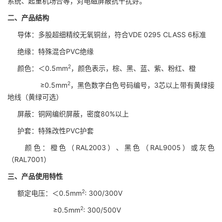
系统、起重机场合等，对电磁屏蔽抗干扰好。
二、产品结构
导体：多股超细精绞无氧铜丝，符合VDE 0295 CLASS 6标准
绝缘：特殊混合PVC绝缘
2
颜色：＜0.5mm
，颜色表示，棕、黑、蓝、紫、粉红、橙
2
≥0.5mm
，黑色数字白色号码编号，3芯以上带有黄绿接
地线（黄绿可选）
屏蔽：铜网编织屏蔽，密度80%以上
护套：特殊改性PVC护套
颜色：橙色（RAL2003）、黑色（RAL9005）或灰色
（RAL7001）
三、产品使用特性
2
额定电压：＜0.5mm
: 300/300V
2
≥0.5mm
: 300/500V