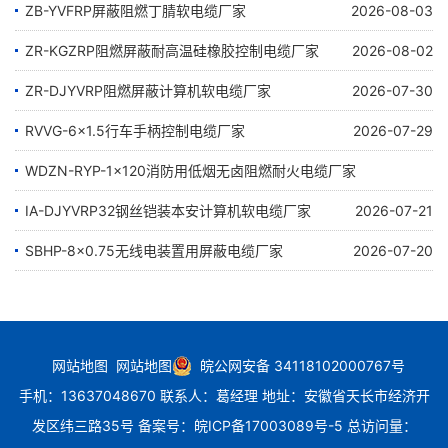
ZB-YVFRP屏蔽阻燃丁腈软电缆厂家
2026-08-03
ZR-KGZRP阻燃屏蔽耐高温硅橡胶控制电缆厂家
2026-08-02
ZR-DJYVRP阻燃屏蔽计算机软电缆厂家
2026-07-30
RVVG-6×1.5行车手柄控制电缆厂家
2026-07-29
WDZN-RYP-1×120消防用低烟无卤阻燃耐火电缆厂家
IA-DJYVRP32钢丝铠装本安计算机软电缆厂家
2026-07-24
2026-07-21
SBHP-8×0.75无线电装置用屏蔽电缆厂家
2026-07-20
网站地图
网站地图
皖公网安备 34118102000767号
手机：13637048670 联系人：葛经理 地址：安徽省天长市经济开
发区纬三路35号
备案号：
皖ICP备17003089号-5
总访问量：