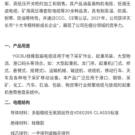
架、高低压开关柜的加工和销售。其产品涵盖盾构机电缆、低烟无
卤电缆、矿用高压橡套软电缆等20余种品类，具有耐高温、防腐、
耐寒、防油等特性，并通过CCC、CE等认证。2021年，公司获评天
长市"十大专精特新成长企业"，展现了公司在细分领域的竞争力。
一、产品用途
YGCBJ
硅橡胶扁电缆适用于地下采矿作业、起重吊装、大型物
流、港口码头等场合，如：大型起重机、龙门吊、起重机(
门式、桥
式、悬臂式、摇臂式
)、运输机械、输送机、收缆机、移动行车、天
车及各种地下采矿移动设备。本产品
广泛应用于港口、钢铁、采
矿、化工、汽车、石油、包装、物流等行业频繁收缆与放缆的起重
机卷筒卷盘系统中。
二、电缆结构
导体材料：多股精绞无氧铜丝符合VDE0295 CLASS5标准
绝缘材料：硅橡胶
线芯排列：一字排列或梅花排列