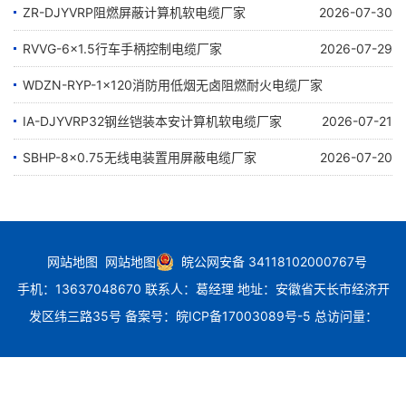
ZR-DJYVRP阻燃屏蔽计算机软电缆厂家
2026-07-30
RVVG-6×1.5行车手柄控制电缆厂家
2026-07-29
WDZN-RYP-1×120消防用低烟无卤阻燃耐火电缆厂家
IA-DJYVRP32钢丝铠装本安计算机软电缆厂家
2026-07-24
2026-07-21
SBHP-8×0.75无线电装置用屏蔽电缆厂家
2026-07-20
网站地图
网站地图
皖公网安备 34118102000767号
手机：13637048670 联系人：葛经理 地址：安徽省天长市经济开
发区纬三路35号
备案号：
皖ICP备17003089号-5
总访问量：