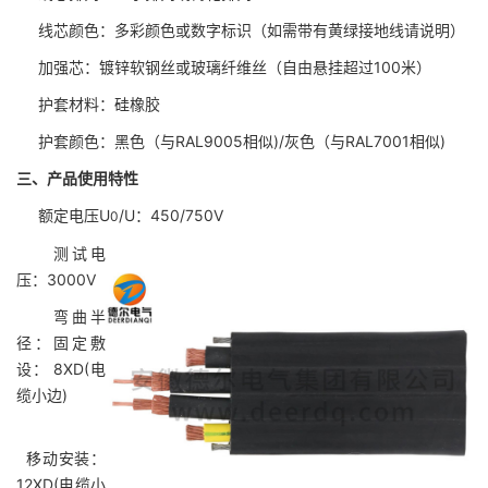
线芯颜色：多彩颜色或数字标识（如需带有黄绿接地线请说明）
加强芯：镀锌软钢丝或玻璃纤维丝（自由悬挂超过100米）
护套材料：硅橡胶
护套颜色：黑色（与RAL9005相似)/灰色（与RAL7001相似)
三、产品使用特性
额定电压U
/U：450/750V
0
测试电
压：3000V
弯曲半
径：固定敷
设： 8XD(电
缆小边)
移动安装：
12XD(电缆小