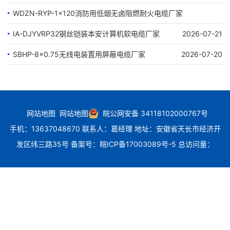
WDZN-RYP-1×120消防用低烟无卤阻燃耐火电缆厂家
IA-DJYVRP32钢丝铠装本安计算机软电缆厂家
2026-07-24
2026-07-21
SBHP-8×0.75无线电装置用屏蔽电缆厂家
2026-07-20
网站地图
网站地图
皖公网安备 34118102000767号
手机：13637048670 联系人：葛经理 地址：安徽省天长市经济开
发区纬三路35号
备案号：
皖ICP备17003089号-5
总访问量：