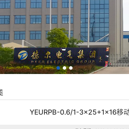
缆
YEURPB-0.6/1-3×25+1×