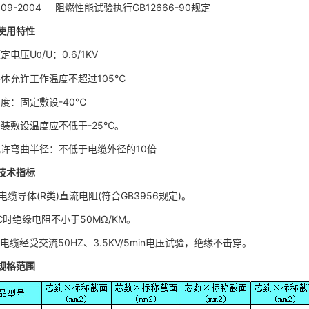
9-2004
阻燃性能试验执行GB12666-90规定
使用特性
定电压U
/U：0.6/1KV
0
允许工作温度不超过105℃
：固定敷设-40℃
敷设温度应不低于-25℃。
弯曲半径：不低于电缆外径的10倍
技术指标
缆导体(R类)直流电阻(符合GB3956规定)。
℃时绝缘电阻不小于50MΩ/KM。
缆经受交流50HZ、3.5KV/5min电压试验，绝缘不击穿。
规格范围