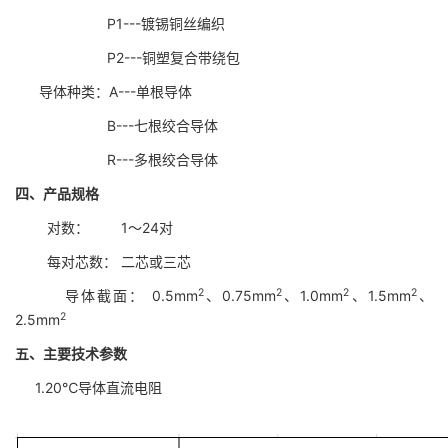
P1---镀锡铜丝编织
P2---铜塑复合带绕包
导体种类：A---单根导体
B---七根绞合导体
R---多根绞合导体
四、产品规格
对数： 1～24对
每对芯数： 二芯或三芯
2
2
2
2
导体截面： 0.5mm
、0.75mm
、1.0mm
、1.5mm
、
2
2.5mm
五、主要技术参数
1.20℃导体直流电阻