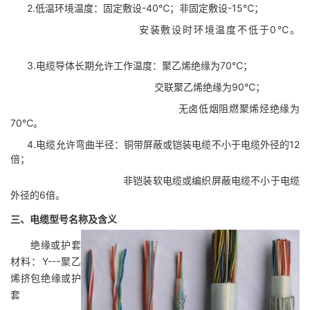
2.低温环境温度：固定敷设-40℃；非固定敷设-15℃；
安装敷设时环境温度不低于0℃。
http://www.dianlan001.cn/
3.电缆导体长期允许工作温度：聚乙烯绝缘为70℃；
交联聚乙烯绝缘为90℃；
无卤低烟阻燃聚烯烃绝缘为
70℃。
4.电缆允许弯曲半径：铜带屏蔽或铠装电缆不小于电缆外径的12
倍；
非铠装软电缆或编织屏蔽电缆不小于电缆
外径的6倍。
三、电缆型号名称及含义
绝缘或护套
材料：Y---聚乙
烯挤包绝缘或护
套