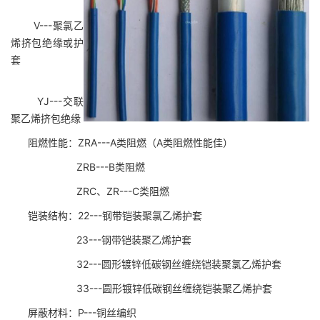
V---聚氯乙
烯挤包绝缘或护
套
YJ---交联
聚乙烯挤包绝缘
阻燃性能：ZRA---A类阻燃（A类阻燃性能佳）
ZRB---B类阻燃
ZRC、ZR---C类阻燃
铠装结构：22---钢带铠装聚氯乙烯护套
23---钢带铠装聚乙烯护套
32---圆形镀锌低碳钢丝缠绕铠装聚氯乙烯护套
33---圆形镀锌低碳钢丝缠绕铠装聚乙烯护套
屏蔽材料：P---铜丝编织
http://www.dianlan001.cn/