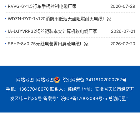
RVVG-6×1.5行车手柄控制电缆厂家
2026-07-29
WDZN-RYP-1×120消防用低烟无卤阻燃耐火电缆厂家
IA-DJYVRP32钢丝铠装本安计算机软电缆厂家
2026-07-24
2026-07-21
SBHP-8×0.75无线电装置用屏蔽电缆厂家
2026-07-20
网站地图
网站地图
皖公网安备 34118102000767号
手机：13637048670 联系人：葛经理 地址：安徽省天长市经济开
发区纬三路35号
备案号：
皖ICP备17003089号-5
总访问量：