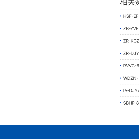
相关
HSF-E
ZB-Y
ZR-K
ZR-D
RVVG
WDZN
IA-D
SBHP