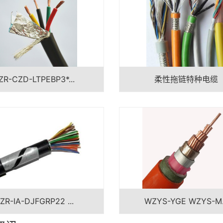
ZR-CZD-LTPEBP3*...
柔性拖链特种电缆
ZR-IA-DJFGRP22 ...
WZYS-YGE WZYS-M.